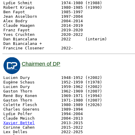
Lydie Schmit            1974-1980 (†1988)

Robert Krieps           1980-1985 (†1990)

Ben Fayot               1985-1997         

Jean Asselborn          1997-2004

Alex Bodry              2004-2014

Claude Haagen           2014-2019

Franz Fayot             2019-2020

Yves Cruchten           2020-2022 

Dan Biancalana          2022      (interim)  

Dan Biancalana + 

Chairmen of DP
Lucien Dury             1948-1952 (†2002)

Eugène Schaus           1952-1959 (†1978)

Lucien Dury             1959-1962 (†2002)

Gaston Thorn            1962-1969 (†2007)       

René Boy Konen          1969-1971 (†1994)

Gaston Thorn            1971-1980 (†2007)        

Colette Flesch          1980-1989 (†2026)        

Charles Goerens         1989-1994         

Lydie Polfer            1994-2004

Xavier Bettel
           2013-2015

Corinne Cahen           2015-2022

Lex Delles              2022-2025
