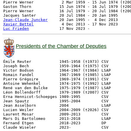
Pierre Werner            2 Mar 1959 - 15 Jun 1974 (†200
Gaston Thorn            15 Jun 1974 - 16 Jul 1979 (†200
Pierre Werner           16 Jul 1979 - 20 Jul 1984 (†200
Jean-Claude Juncker
Xavier Bettel
Luc Frieden
Presidents of the Chamber of Deputies
Émile Reuter            1945-1958 (†1973) CSV

Joseph Bech             1959-1964 (†1975) CSV

Victor Bodson 	        1964-1967 (†1984) LSAP

Romain Fandel           1967-1969 (†1985) LSAP

Pierre Grégoire         1969-1974 (†1991) CSV

Antoine Wehenkel        1974-1975 (†1992) LSAP

René van den Bulcke     1975-1979 (†1987) LSAP

Léon Bollendorff        1979-1989 (†2007) CSV

Erna Hennicot-Schoepges 1989-1995         CSV

Jean Spautz             1995-2004         CSV

Jean Asselborn          2004              LSAP

Lucien Weiler           2004-2009 (†2026) CSV

Laurent Mosar           2009-2013         CSV

Mars Di Bartolomeo      2013-2018         LSAP

Fernand Etgen           2018-2023         DP
