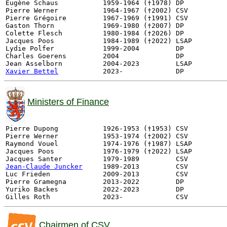
Eugène Schaus           1959-1964 (†1978) DP

Pierre Werner           1964-1967 (†2002) CSV 

Pierre Grégoire         1967-1969 (†1991) CSV

Gaston Thorn            1969-1980 (†2007) DP

Colette Flesch          1980-1984 (†2026) DP

Jacques Poos            1984-1989 (†2022) LSAP

Lydie Polfer            1999-2004         DP

Charles Goerens         2004              DP

Xavier Bettel
Ministers of Finance
Pierre Dupong           1926-1953 (†1953) CSV

Pierre Werner           1953-1974 (†2002) CSV

Raymond Vouel           1974-1976 (†1987) LSAP

Jacques Poos            1976-1979 (†2022) LSAP

Jean-Claude Juncker
1989-2013         CSV

Luc Frieden             2009-2013         CSV

Pierre Gramegna         2013-2022         DP

Yuriko Backes           2022-2023         DP

Chairmen of CSV