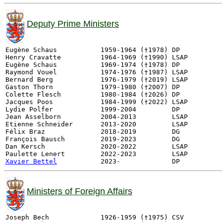
Deputy Prime Ministers
Eugène Schaus           1959-1964 (†1978) DP

Henry Cravatte          1964-1969 (†1990) LSAP

Eugène Schaus           1969-1974 (†1978) DP

Raymond Vouel           1974-1976 (†1987) LSAP

Bernard Berg            1976-1979 (†2019) LSAP

Gaston Thorn            1979-1980 (†2007) DP

Colette Flesch          1980-1984 (†2026) DP

Jacques Poos            1984-1999 (†2022) LSAP

Lydie Polfer            1999-2004         DP

Jean Asselborn          2004-2013         LSAP

Etienne Schneider       2013-2020         LSAP 

Félix Braz              2018-2019         DG 

François Bausch         2019-2023         DG 

Dan Kersch              2020-2022         LSAP 

Xavier Bettel
Ministers of Foreign Affairs
Joseph Bech             1926-1959 (†1975) CSV
