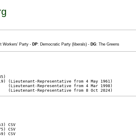
rg
t Workers' Party -
DP
: Democratic Party (liberals) -
DG
: The Greens
5)   

3) CSV

5) CSV

9) CSV
