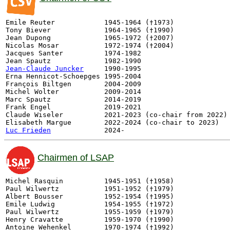
Emile Reuter		1945-1964 (†1973)

Tony Biever		1964-1965 (†1990)

Jean Dupong		1965-1972 (†2007)

Nicolas Mosar		1972-1974 (†2004)

Jacques Santer		1974-1982         

Jean-Claude Juncker
1990-1995

Erna Hennicot-Schoepges	1995-2004

François Biltgen        2004-2009

Michel Wolter           2009-2014

Marc Spautz             2014-2019    

Frank Engel             2019-2021

Claude Wiseler          2021-2023 (co-chair from 2022)

Luc Frieden
Chairmen of LSAP
Michel Rasquin          1945-1951 (†1958)

Paul Wilwertz           1951-1952 (†1979)

Albert Bousser          1952-1954 (†1995)

Emile Ludwig            1954-1955 (†1972)

Paul Wilwertz           1955-1959 (†1979)

Henry Cravatte          1959-1970 (†1990)

Antoine Wehenkel        1970-1974 (†1992)
